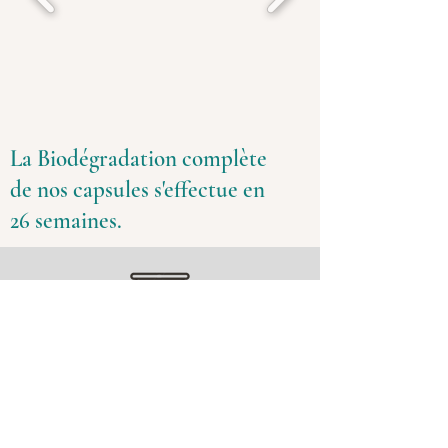
La Biodégradation complète
de nos capsules s'effectue en
26 semaines.
Encapsulage
Conditionné avec précaution sous
atmosphère contrôlée afin de mieux
préserver les arômes.