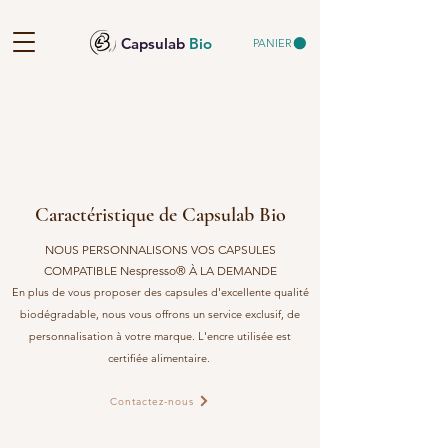
Capsulab
Bio
PANIER
Caractéristique de Capsulab Bio
NOUS PERSONNALISONS VOS CAPSULES
COMPATIBLE Nespresso® À LA DEMANDE
En plus de vous proposer des capsules d'excellente qualité
biodégradable, nous vous offrons un service exclusif, de
personnalisation à votre marque. L'encre utilisée est
certifiée alimentaire.
Contactez-nous